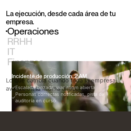
La ejecución, desde cada área de tu
empresa.
Operaciones
RRHH
IT
Finanzas
Incidente de producción. 2 AM.
Lo que cambia cuando toda la empresa
Escalada lanzada, war room abierta
avanza en la misma dirección.
Personas correctas notificadas, pista de
auditoría en curso
"
L
i
s
t
o
.
P
u
e
d
e
s
c
e
n
t
r
a
r
t
e
e
n
l
a
b
i
e
n
v
e
n
i
d
a
.
"