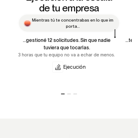
de tu empresa
M
i
e
n
t
r
a
s
t
ú
t
e
c
o
n
c
e
n
t
r
a
b
a
s
e
n
l
o
q
u
e
i
m
p
o
r
t
a
.
.
.
…gestioné 12 solicitudes. Sin que nadie
…te d
tuviera que tocarlas.
3 horas que tu equipo no va a echar de menos.
Si
Ejecución