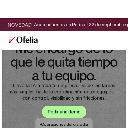
NOVEDAD
Acompáñenos en París el 22 de septiembre p
Me encargo de lo
que le quita tiempo
a tu equipo.
Llevo la IA a toda tu empresa. Desde las tareas
más simples hasta la coordinación entre equipos —
con control, visibilidad y sin fricciones.
Pedir una demo
Operaciones del día a día