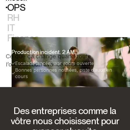
OPS
RH
IT
Finance
Production incident. 2 AM.
Ce que ça change quand toute
Escalade lancée, war room ouverte
l’organisation avance ensemble.
Bonnes personnes notifiées, piste d’audit en
cours
"
R
e
a
d
y
.
Y
o
u
c
a
n
f
o
c
u
s
o
n
t
h
e
w
e
l
c
o
m
e
.
"
Des entreprises comme la
vôtre nous choisissent pour