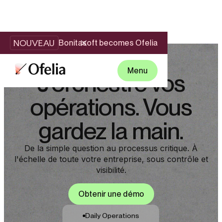
NOUVEAU
Bonitasoft becomes Ofelia
Menu
J'orchestre vos
opérations. Vous
gardez la main.
De la simple question au processus critique. À
l'échelle de toute votre entreprise, sous contrôle et
visibilité.
Obtenir une démo
Daily Operations