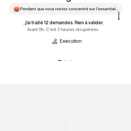
P
e
n
d
a
n
t
q
u
e
v
o
u
s
r
e
s
t
e
z
c
o
n
c
e
n
t
r
é
s
u
r
l
'
e
s
s
e
n
t
i
e
l
…
...j'ai traité 12 demandes. Rien à valider.
Avant 9h. C'est 3 heures récupérées.
Execution