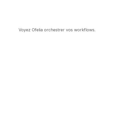
Voyez Ofelia orchestrer vos workflows.
Suite d’orchestration
IA gouvernée pour les
opérations enterprise