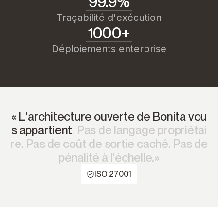
99.9%
Traçabilité d'exécution
1000+
Déploiements enterprise
«
L
'
a
r
c
h
i
t
e
c
t
u
r
e
o
u
v
e
r
t
e
d
e
B
o
n
i
t
a
v
o
u
s
a
p
p
a
r
t
i
e
n
t
.
P
a
s
d
e
l
a
n
g
a
g
e
p
r
o
p
r
i
é
t
a
i
r
e
.
P
a
s
d
e
c
o
û
t
d
e
s
o
r
t
i
e
c
a
c
h
é
.
P
a
s
d
e
p
é
n
a
l
i
t
é
à
l
'
é
c
h
e
l
l
e
.
»
ISO 27001