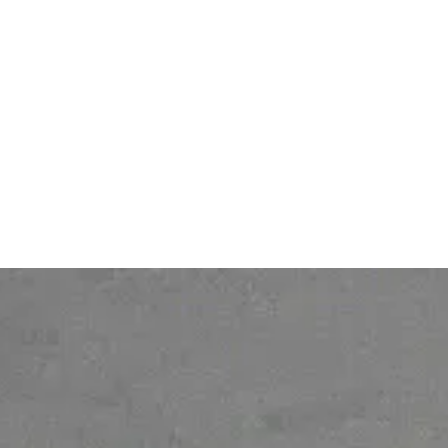
Services clients
Politique de protection des
Tarifs
données personnelles
Contact
Legal notice
À propos
Personal Data protection
policy
Gender Equality Index
© 2026 Ofelia. Tous droits réservés.