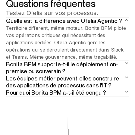
Questions fréquentes
Testez Ofelia sur vos processus.
Quelle est la différence avec Ofelia Agentic ?
Territoire différent, même moteur. Bonita BPM pilote
vos opérations critiques qui nécessitent des
applications dédiées. Ofelia Agentic gère les
opérations qui se déroulent directement dans Slack
et Teams. Même gouvernance, même traçabilité.
Bonita BPM supporte-t-il le déploiement on-
premise ou souverain ?
Les équipes métier peuvent-elles construire
Oui — et c'est un atout central. Bonita supporte le
des applications de processus sans l'IT ?
déploiement on-premise complet, le cloud souverain
Pour quoi Bonita BPM a-t-il été conçu ?
Oui. Bonita Work Hub permet aux équipes métier et
et le déploiement hybride sans compromis sur les
IT de concevoir, automatiser et exploiter des
Certaines opérations sont trop spécifiques, trop
capacités. Reconnu par les organisations du secteur
applications de processus via des constructeurs
régulées et trop complexes pour des workflows
public et les industries régulées en Europe et dans le
visuels et le prompting assisté par IA — sur le même
légers. Bonita BPM est la plateforme enterprise pour
monde. Vos opérations, vos conditions.
moteur enterprise, sans cycle de développement
ces cas — applications de processus dédiées avec
complet. Quand une application dépasse son
une logique profonde, un respect strict des SLA, des