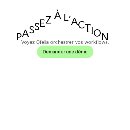
À
L
'
Z
A
E
C
S
T
S
I
O
A
N
P
Voyez Ofelia orchestrer vos workflows.
Demander une démo
Suite d’orchestration
IA gouvernée pour les