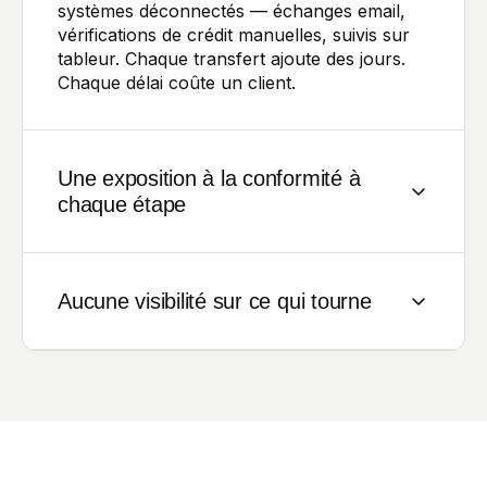
systèmes déconnectés — échanges email,
vérifications de crédit manuelles, suivis sur
tableur. Chaque transfert ajoute des jours.
Chaque délai coûte un client.
Une exposition à la conformité à
chaque étape
KYC, AML, scoring de crédit — chaque
étape porte un poids réglementaire. Sans
Aucune visibilité sur ce qui tourne
règles métier appliquées et pistes d’audit
complètes, chaque contournement manuel
est un risque de conformité.
Une fois dans le processus, le dossier
disparaît dans une boîte noire. Les équipes
courent après les statuts. Les responsables
risque ne savent pas quelles approbations
sont en retard.