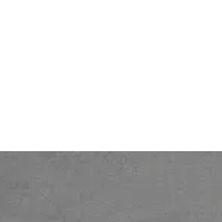
Autres
Mentions légales
Services clients
Politique de protection des
Tarifs
données personnelles
Contact
Legal notice
À propos
Personal Data protection
policy
Gender Equality Index
© 2026 Ofelia. Tous droits réservés.