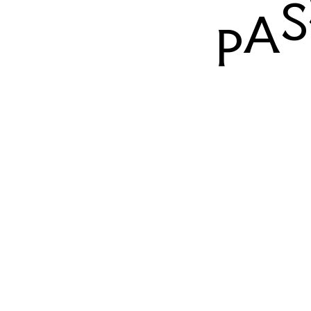
S
A
P
Produit
Ce que n
Ofelia As
Suite d’orchestration