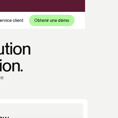
rvice client
Obtenir une démo
ution
ion.
ue