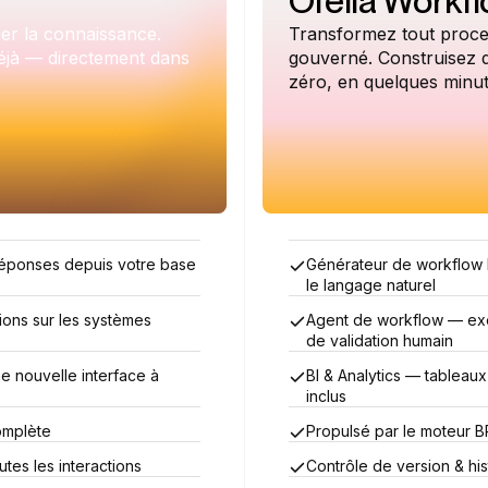
Ofelia Workf
er la connaissance.
Transformez tout proce
déjà — directement dans
gouverné. Construisez 
zéro, en quelques minut
éponses depuis votre base
Générateur de workflow 
le langage naturel
ons sur les systèmes
Agent de workflow — exé
de validation humain
e nouvelle interface à
BI & Analytics — tablea
inclus
omplète
Propulsé par le moteur B
utes les interactions
Contrôle de version & hi