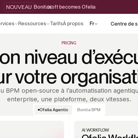
NOUVEAU
Bonitasoft becomes Ofelia
rvices
Ressources
Tarifs
À propos
Fr
Centre de se
PRICING
on niveau d’exéc
r votre organisat
u BPM open-source à l’automatisation agentiq
enterprise, une plateforme, deux vitesses.
Ofelia Agentic
Bonita BPM
AI WORKFLOW