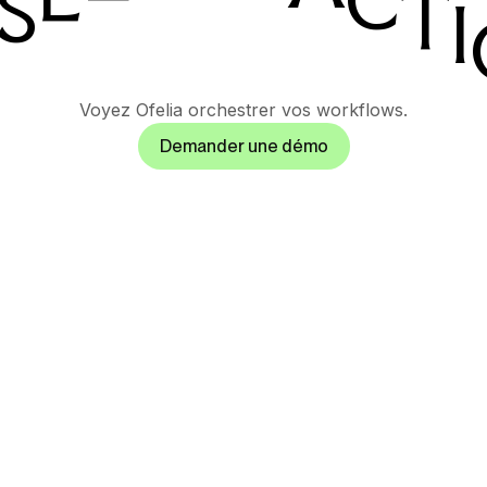
C
S
T
I
Voyez Ofelia orchestrer vos workflows.
Demander une démo
Partenaires
Autres
ous offrons
Espace partenaires
Service
sistant
Devenez partenaire
Tarifs