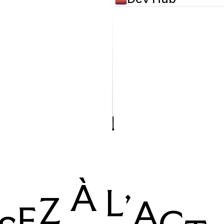
À
L
'
Z
A
E