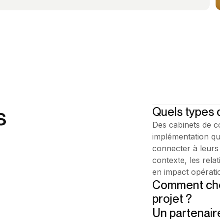
s
Quels types 
Des cabinets de co
implémentation qui
connecter à leurs 
contexte, les rela
en impact opératio
Comment choi
projet ?
Un partenaire
Regardez leur focu