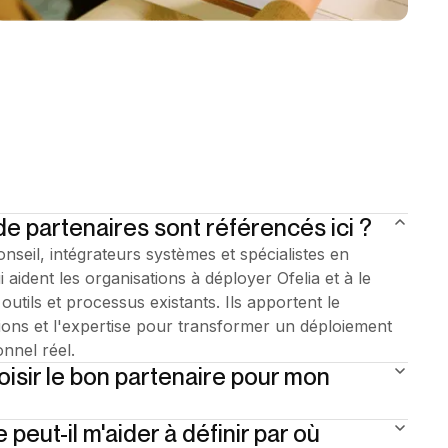
de partenaires sont référencés ici ?
nseil, intégrateurs systèmes et spécialistes en
 aident les organisations à déployer Ofelia et à le
outils et processus existants. Ils apportent le
tions et l'expertise pour transformer un déploiement
nnel réel.
sir le bon partenaire pour mon
 peut-il m'aider à définir par où
s sectoriel et leur bilan de livraison. Le bon