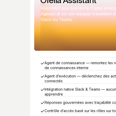
Ofelia Assistant
Répondez aux questions. Faites émerg
Agissez là où vos équipes travaillent 
Slack ou Teams.
Agent de connaissance — remontez les r
de connaissances interne
Agent d’exécution — déclenchez des acti
connectés
Intégration native Slack & Teams — aucun
apprendre
Réponses gouvernées avec traçabilité c
Contrôle d’accès basé sur les rôles sur to