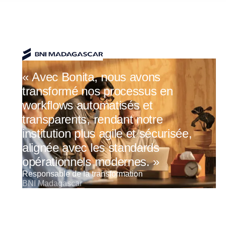
« Avec Bonita, nous avons
transformé nos processus en
workflows automatisés et
transparents, rendant notre
institution plus agile et sécurisée,
alignée avec les standards
opérationnels modernes. »
Responsable de la transformation
BNI Madagascar