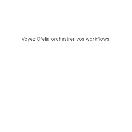
Voyez Ofelia orchestrer vos workflows.
Suite d’orchestration
IA gouvernée pour les
opérations enterprise