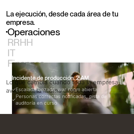
La ejecución, desde cada área de tu
empresa.
Operaciones
RRHH
IT
Finanzas
Incidente de producción. 2 AM.
Lo que cambia cuando toda la empresa
Escalada lanzada, war room abierta
avanza en la misma dirección.
Personas correctas notificadas, pista de
auditoría en curso
"
L
i
s
t
o
.
P
u
e
d
e
s
c
e
n
t
r
a
r
t
e
e
n
l
a
b
i
e
n
v
e
n
i
d
a
.
"