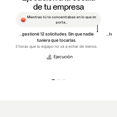
de tu empresa
M
i
e
n
t
r
a
s
t
ú
t
e
c
o
n
c
e
n
t
r
a
b
a
s
e
n
l
o
q
u
e
i
m
p
o
r
t
a
.
.
.
…gestioné 12 solicitudes. Sin que nadie
…te d
tuviera que tocarlas.
3 horas que tu equipo no va a echar de menos.
Si
Ejecución