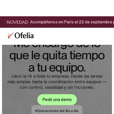
NOVEDAD
Acompáñenos en París el 22 de septiembre p
Me encargo de lo
que le quita tiempo
a tu equipo.
Llevo la IA a toda tu empresa. Desde las tareas
más simples hasta la coordinación entre equipos —
con control, visibilidad y sin fricciones.
Pedir una demo
Operaciones del día a día