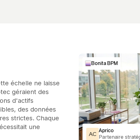
Bonita BPM
tte échelle ne laisse
tec géraient des
ons d'actifs
ibles, des données
es strictes. Chaque
écessitait une
Aprico
AC
Partenaire straté