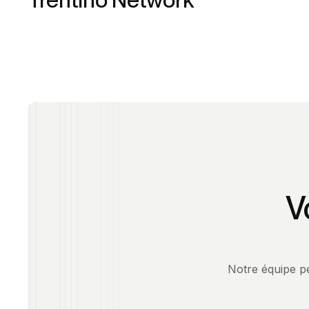
Bonita BPM
Telecom & medias
Italie
V
Notre équipe peu