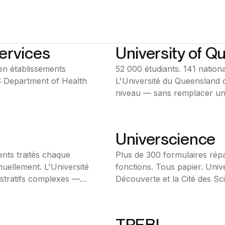
ervices
University of Q
Bonita BPM
 en établissements
52 000 étudiants. 141 nationa
Éducation
US Department of Health
L'Université du Queensland d
Australie
niveau — sans remplacer une 
Ofelia l'a rendu possible.
Universcience
Bonita BPM
nts traités chaque
Plus de 300 formulaires répar
Secteur Public
uellement. L'Université
fonctions. Tous papier. Univ
France
istratifs complexes —
Découverte et la Cité des Scie
ec RS2i, Ofelia l'a rendu
Ofelia l'a rendu possible.
TREBI