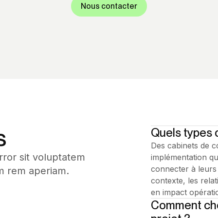
Nous contacter
s
Quels types 
Des cabinets de co
rror sit voluptatem
implémentation qui
connecter à leurs 
m rem aperiam.
contexte, les rela
en impact opératio
Comment choi