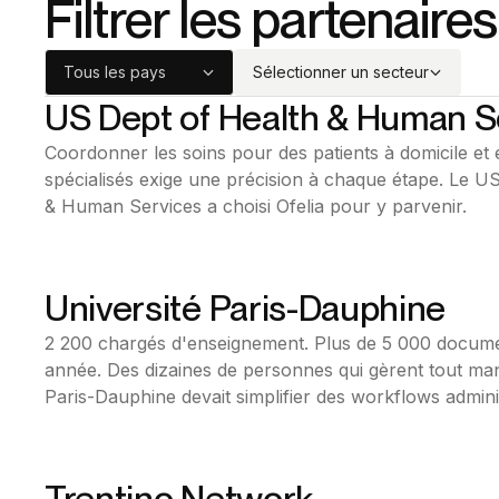
Filtrer les partenaires
Tous les pays
Sélectionner un secteur
US Dept of Health & Human S
Bonita BPM
Coordonner les soins pour des patients à domicile et
Secteur Public
spécialisés exige une précision à chaque étape. Le 
États-Unis
& Human Services a choisi Ofelia pour y parvenir.
Université Paris-Dauphine
Bonita BPM
2 200 chargés d'enseignement. Plus de 5 000 docume
Éducation
année. Des dizaines de personnes qui gèrent tout man
France
Paris-Dauphine devait simplifier des workflows admin
pour le personnel, les étudiants et les enseignants. Av
possible.
Trentino Network