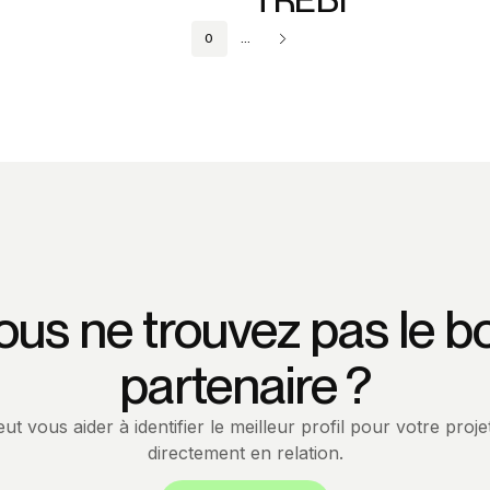
Bonita BPM
0
...
Financial Services
Italie
ous ne trouvez pas le b
partenaire ?
t vous aider à identifier le meilleur profil pour votre proj
directement en relation.