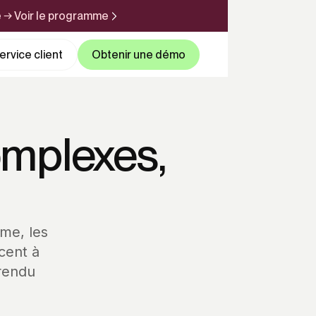
e → Voir le programme
rvice client
Obtenir une démo
omplexes,
me, les
cent à
 rendu