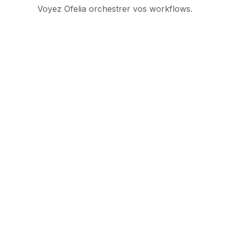
Voyez Ofelia orchestrer vos workflows.
Suite d’orchestration
IA gouvernée pour les
opérations enterprise
Produit
Partenaires
Ce que nous offrons
Espace partenaires
Ofelia Assistant
Devenez partenaire
Ofelia Workflow
Partenaires