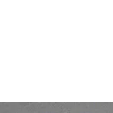
Témoignages partenaires
Bonita BPM
Bonita Fabric
Bonita Work Hub
Pôle IT
Autres
Mentions légales
Services clients
Politique de protection des
Tarifs
données personnelles
Contact
Legal notice
À propos
Personal Data protection
policy
Gender Equality Index
© 2026 Ofelia. Tous droits réservés.