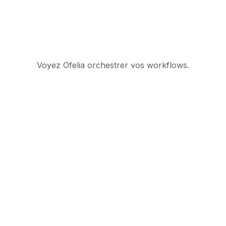
Voyez Ofelia orchestrer vos workflows.
Suite d’orchestration
IA gouvernée pour les
opérations enterprise