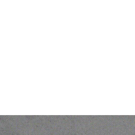
Socios
Recurs
frecemos
Centro de socios
Atenció
istente
Conviértete en Socio
Precios
jo de trabajo
Socios
Contac
Casos de exito de socios
Quiéno
 TI
bric
ntro de Trabajo
 TI