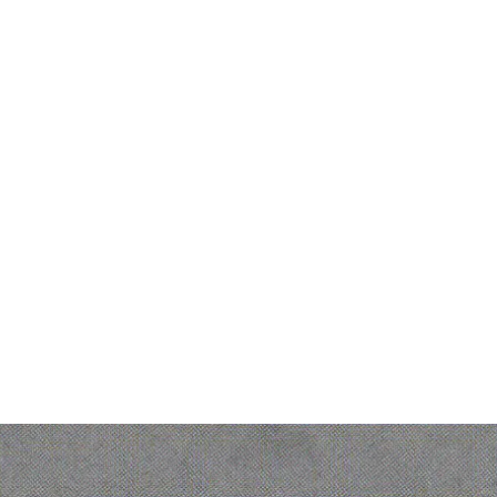
os
Legal
n al cliente
Política de Protección de Datos
Personales
to
Legal notice
s somos
Personal Data protection policy
Gender Equality Index