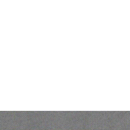
Producto
Lo que o
Ofelia As
Suite de orquestación
Ofelia Flu
IA gobernada para
Centro de
Bonita Fa
operaciones
Bonita Ce
enterprise
Centro de
© 2026 Ofelia. Todos los derechos reservados.