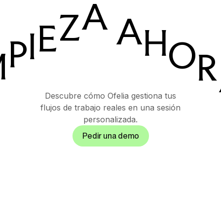
A
Z
A
E
H
I
P
O
M
R
Descubre cómo Ofelia gestiona tus
flujos de trabajo reales en una sesión
personalizada.
Pedir una demo