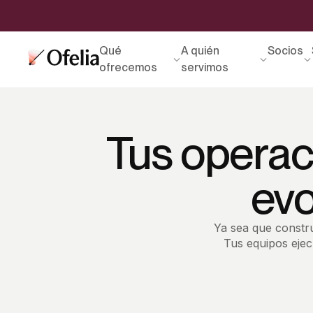
Qué
A quién
Socios
ofrecemos
servimos
Tus operac
evo
Ya sea que constru
Tus equipos ejec