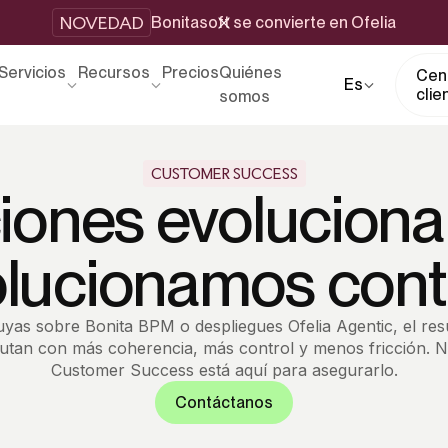
NOVEDAD
Bonitasoft se convierte en Ofelia
Servicios
Recursos
Precios
Quiénes
Cent
Es
clie
somos
CUSTOMER SUCCESS
iones evoluciona
lucionamos cont
yas sobre Bonita BPM o despliegues Ofelia Agentic, el res
utan con más coherencia, más control y menos fricción. N
Customer Success está aquí para asegurarlo.
Contáctanos