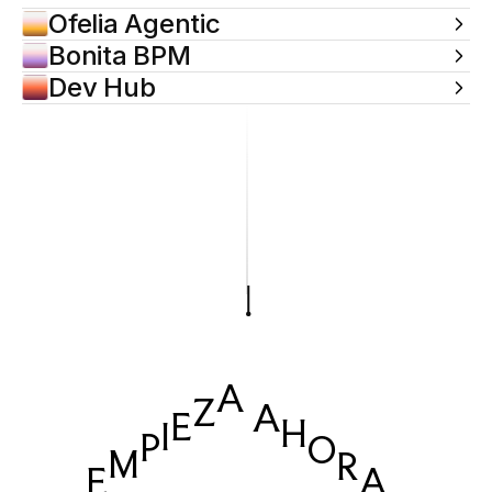
Ofelia Agentic
Bonita BPM
Dev Hub
A
Z
A
E
H
I
P
O
M
R
E
A