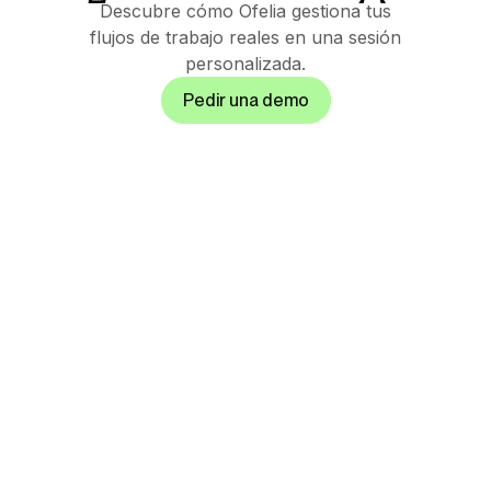
Descubre cómo Ofelia gestiona tus
flujos de trabajo reales en una sesión
personalizada.
Pedir una demo
Suite de orquestación
IA gobernada para
operaciones
enterprise