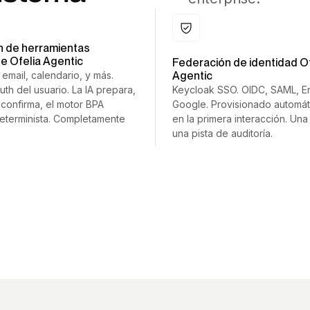
n de herramientas
se Ofelia Agentic
Federación de identidad Of
 email, calendario, y más.
Agentic
th del usuario. La IA prepara,
Keycloak SSO. OIDC, SAML, Ent
 confirma, el motor BPA
Google. Provisionado automá
Determinista. Completamente
en la primera interacción. Una
una pista de auditoría.