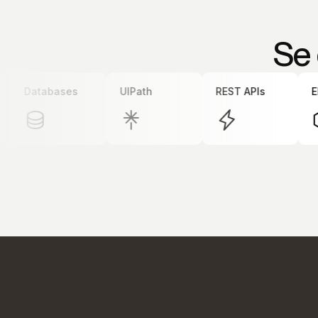
Se 
Databases
UIPath
REST APIs
ERP