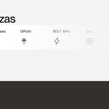
izas
s
UIPath
REST APIs
Jira