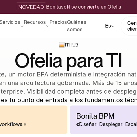
NOVEDAD
Bonitasoft se convierte en Ofelia
Servicios
Recursos
Precios
Quiénes
Cent
Es
clie
somos
IT HUB
Ofelia para TI
te, un motor BPA determinista e integración nat
n una arquitectura gobernada. Más de 15 años
terprise. Visibilidad completa antes de despleg
 es tu punto de entrada a los fundamentos técn
Bonita BPM
workflows.»
«Diseñar. Desplegar. Escal