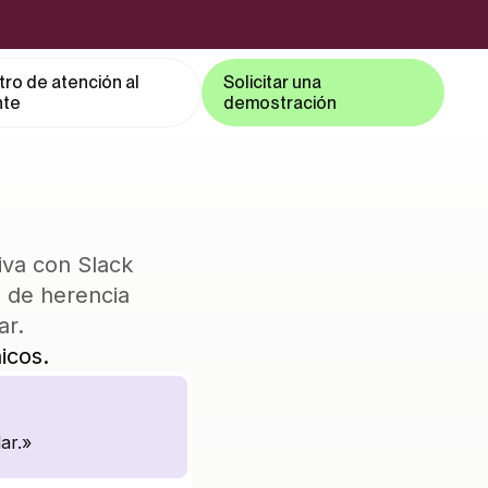
ro de atención al
Solicitar una
nte
demostración
iva con Slack
 de herencia
ar.
icos.
ar.»