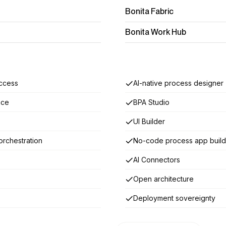
Bonita Fabric
Bonita Work Hub
access
AI-native process designer
nce
BPA Studio
UI Builder
rchestration
No-code process app build
AI Connectors
Open architecture
Deployment sovereignty