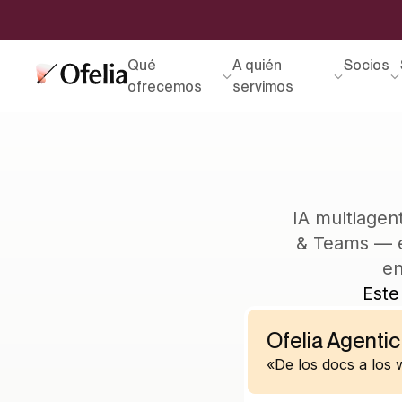
Qué
A quién
Socios
ofrecemos
servimos
IA multiagen
& Teams — e
en
Este
Ofelia Agentic
«De los docs a los 