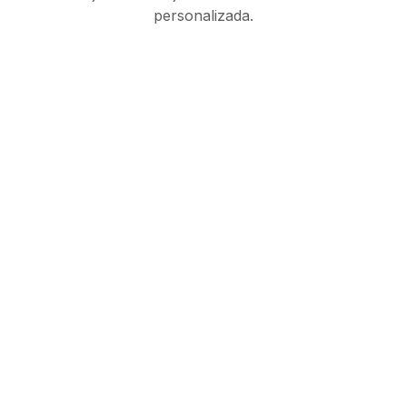
personalizada.
Suite de orquestación
IA gobernada para
operaciones
enterprise
Producto
Socios
Lo que ofrecemos
Centro de socios
Ofelia Asistente
Conviértete en Socio