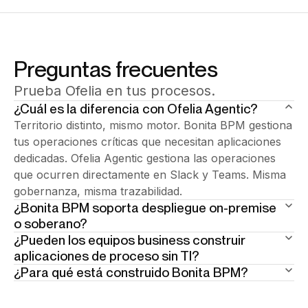
Preguntas frecuentes
Prueba Ofelia en tus procesos.
¿Cuál es la diferencia con Ofelia Agentic?
Territorio distinto, mismo motor. Bonita BPM gestiona
tus operaciones críticas que necesitan aplicaciones
dedicadas. Ofelia Agentic gestiona las operaciones
que ocurren directamente en Slack y Teams. Misma
gobernanza, misma trazabilidad.
¿Bonita BPM soporta despliegue on-premise
o soberano?
¿Pueden los equipos business construir
Sí — y es una fortaleza central. Bonita soporta
aplicaciones de proceso sin TI?
despliegue on-premise completo, cloud soberano e
¿Para qué está construido Bonita BPM?
Sí. Bonita Work Hub permite a los equipos business y
híbrido sin compromisos en las capacidades.
TI diseñar, automatizar y ejecutar aplicaciones de
Algunas operaciones son demasiado específicas,
Reconocido por organizaciones del sector público e
proceso mediante constructores visuales y
reguladas y complejas para workflows ligeros. Bonita
industrias reguladas en Europa y globalmente. Tus