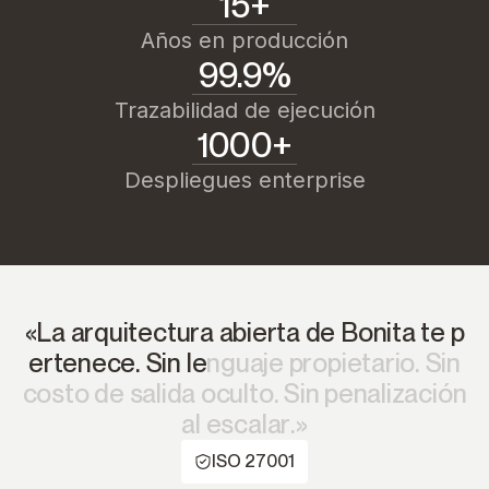
15+
Años en producción
99.9%
Trazabilidad de ejecución
1000+
Despliegues enterprise
«
L
a
a
r
q
u
i
t
e
c
t
u
r
a
a
b
i
e
r
t
a
d
e
B
o
n
i
t
a
t
e
p
e
r
t
e
n
e
c
e
.
S
i
n
l
e
n
g
u
a
j
e
p
r
o
p
i
e
t
a
r
i
o
.
S
i
n
c
o
s
t
o
d
e
s
a
l
i
d
a
o
c
u
l
t
o
.
S
i
n
p
e
n
a
l
i
z
a
c
i
ó
n
a
l
e
s
c
a
l
a
r
.
»
ISO 27001