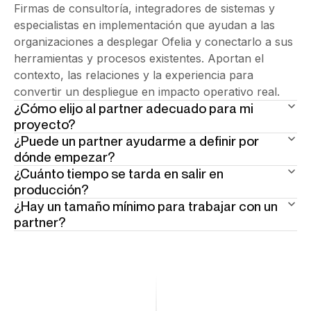
Firmas de consultoría, integradores de sistemas y
especialistas en implementación que ayudan a las
organizaciones a desplegar Ofelia y conectarlo a sus
herramientas y procesos existentes. Aportan el
contexto, las relaciones y la experiencia para
convertir un despliegue en impacto operativo real.
¿Cómo elijo al partner adecuado para mi
proyecto?
¿Puede un partner ayudarme a definir por
Mira su enfoque sectorial y su historial de entrega. El
dónde empezar?
partner adecuado ya trabaja en entornos como el
¿Cuánto tiempo se tarda en salir en
Sí. La mayoría de los partners realizan una fase de
tuyo. Ha gestionado las restricciones de
producción?
alcance antes de cualquier despliegue. Identifican los
cumplimiento, los sistemas legacy, las dinámicas
¿Hay un tamaño mínimo para trabajar con un
Primer workflow en días, no en meses. Sin proyecto
workflows que generan más fricción y definen dónde
internas. ¿No sabes por dónde empezar? Te
partner?
de infraestructura, sin sprint de TI dedicado. El
obtienes resultados primero. No necesitas un pliego
ayudamos a encontrar el perfil adecuado —
No. Lo que importa es el reto operativo — no el
process owner lidera el despliegue.
de condiciones. Necesitas una conversación.
contáctanos y te orientamos.
número de empleados. Los partners trabajan tanto
con empresas de alto crecimiento como con grandes
corporaciones.