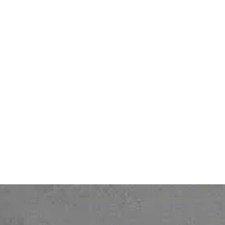
Bonita Centro de Trabajo
Centro de TI
Recursos
Legal
Atención al cliente
Política de Protección de
Precios
Datos Personales
Contacto
Legal notice
Quiénos somos
Personal Data protection
policy
Gender Equality Index
© 2026 Ofelia. Todos los derechos
reservados.