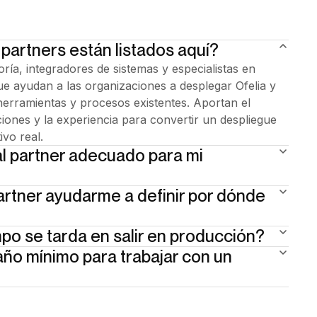
 partners están listados aquí?
ría, integradores de sistemas y especialistas en
e ayudan a las organizaciones a desplegar Ofelia y
herramientas y procesos existentes. Aportan el
ciones y la experiencia para convertir un despliegue
vo real.
al partner adecuado para mi
rtner ayudarme a definir por dónde
ctorial y su historial de entrega. El partner adecuado
ornos como el tuyo. Ha gestionado las restricciones
os sistemas legacy, las dinámicas internas. ¿No sabes
po se tarda en salir en producción?
los partners realizan una fase de alcance antes de
r? Te ayudamos a encontrar el perfil adecuado —
gue. Identifican los workflows que generan más
ño mínimo para trabajar con un
n días, no en meses. Sin proyecto de
orientamos.
n dónde obtienes resultados primero. No necesitas un
in sprint de TI dedicado. El process owner lidera el
ones. Necesitas una conversación.
a es el reto operativo — no el número de empleados.
ajan tanto con empresas de alto crecimiento como