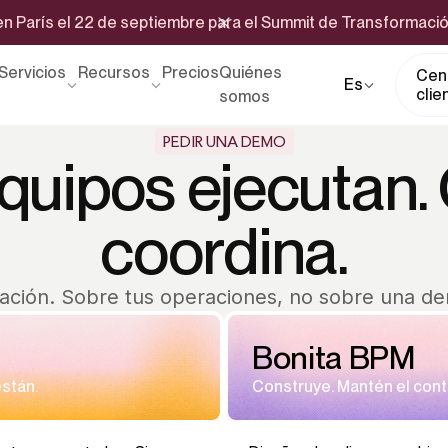
 París el 22 de septiembre para el Summit de Transformació
Servicios
Recursos
Precios
Quiénes
Cent
Es
clie
somos
PEDIR UNA DEMO
quipos ejecutan. 
coordina.
ación. Sobre tus operaciones, no sobre una de
Bonita BPM
están.
Construye. Mantén el contr