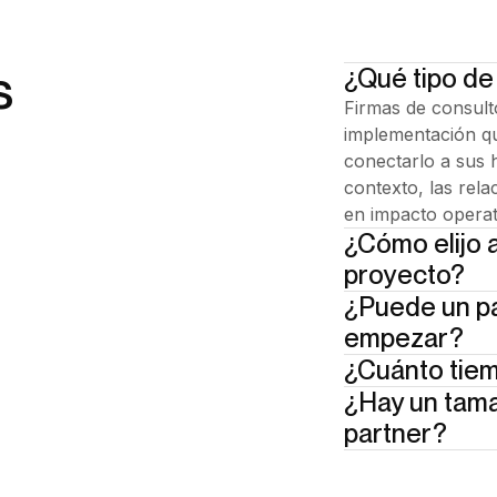
s
¿Qué tipo de
Firmas de consulto
implementación qu
conectarlo a sus 
contexto, las rela
en impacto operati
¿Cómo elijo 
proyecto?
¿Puede un pa
Mira su enfoque se
ya trabaja en ent
empezar?
de cumplimiento, l
¿Cuánto tiem
Sí. La mayoría de 
por dónde empeza
cualquier desplie
¿Hay un tama
Primer workflow e
contáctanos y te 
fricción y define
infraestructura, s
partner?
pliego de condici
despliegue.
No. Lo que import
Los partners trab