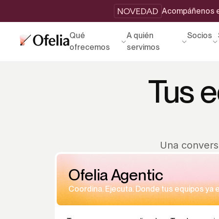
NOVEDAD
Acompáñenos en
Qué
A quién
Socios
ofrecemos
servimos
Tus e
Una convers
Ofelia Agentic
Coordina. Ejecuta. Donde tus equipos ya 