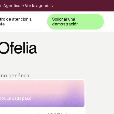
n Agéntica → Ver la agenda
ro de atención al
Solicitar una
nte
demostración
Ofelia
mo genérica.
ol. En cada paso.