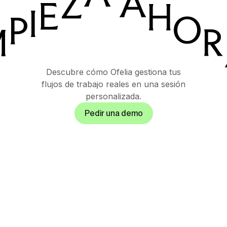
A
Z
E
H
I
O
P
R
M
Descubre cómo Ofelia gestiona tus
flujos de trabajo reales en una sesión
personalizada.
Pedir una demo