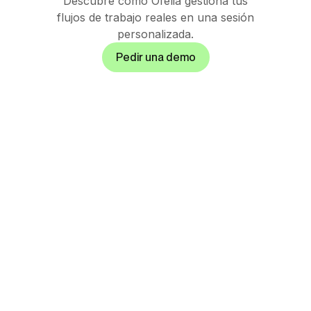
Descubre cómo Ofelia gestiona tus
flujos de trabajo reales en una sesión
personalizada.
Pedir una demo
Suite de orquestación
IA gobernada para
operaciones
enterprise