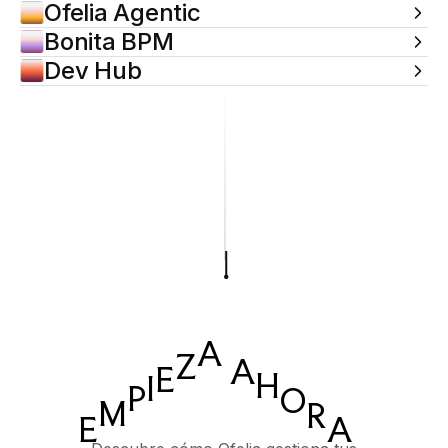
Ofelia Agentic
Bonita BPM
Dev Hub
A
Z
A
E
H
I
P
O
M
R
E
A