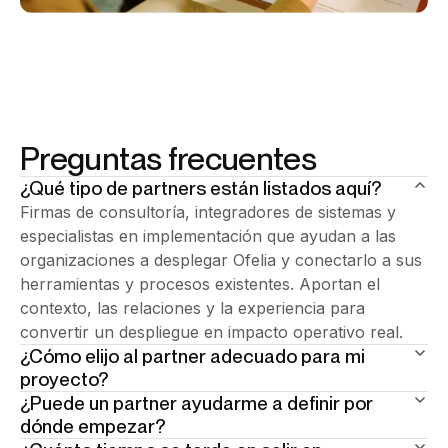
Preguntas frecuentes
¿Qué tipo de partners están listados aquí?
Firmas de consultoría, integradores de sistemas y
especialistas en implementación que ayudan a las
organizaciones a desplegar Ofelia y conectarlo a sus
herramientas y procesos existentes. Aportan el
contexto, las relaciones y la experiencia para
convertir un despliegue en impacto operativo real.
¿Cómo elijo al partner adecuado para mi
proyecto?
¿Puede un partner ayudarme a definir por
Mira su enfoque sectorial y su historial de entrega. El
dónde empezar?
partner adecuado ya trabaja en entornos como el