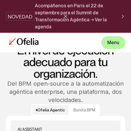
Acompáñenos en París el 22 de
septiembre para el Summit de
NOVEDAD
Transformación Agéntica → Ver la
agenda
PRICING
Menu
El nivel de ejecución
adecuado para tu
organización.
Del BPM open-source a la automatización
agéntica enterprise, una plataforma, dos
velocidades.
Ofelia Agentic
Bonita BPM
AI ASSISTANT