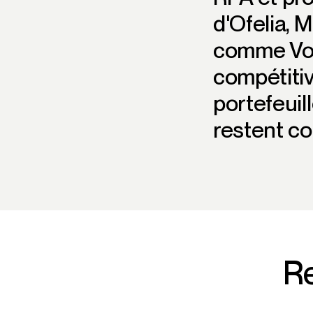
d'Ofelia, 
comme Voda
compétitiv
portefeuil
restent co
Re