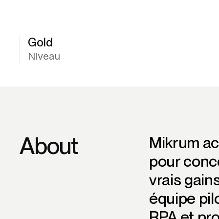
Gold
Niveau
About
Mikrum ac
pour conce
vrais gai
équipe pil
RPA et pro