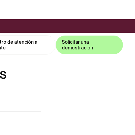
ro de atención al
Solicitar una
nte
demostración
os