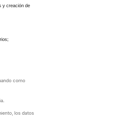
s y creación de
rios;
ctuando como
ia.
iento, los datos