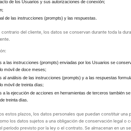
tacto de los Usuarios y sus autorizaciones de conexión;
n;
ual de las instrucciones (prompts) y las respuestas.
 contrario del cliente, los datos se conservan durante toda la dur
ente.
ón:
vos a las instrucciones (prompts) enviadas por los Usuarios se conse
do móvil de doce meses;
os al análisis de las instrucciones (prompts) y a las respuestas form
o móvil de treinta días;
vos a la ejecución de acciones en herramientas de terceros también s
de treinta días.
os estos plazos, los datos personales que puedan constituir una 
 como los datos sujetos a una obligación de conservación legal o c
l período previsto por la ley o el contrato. Se almacenan en un s