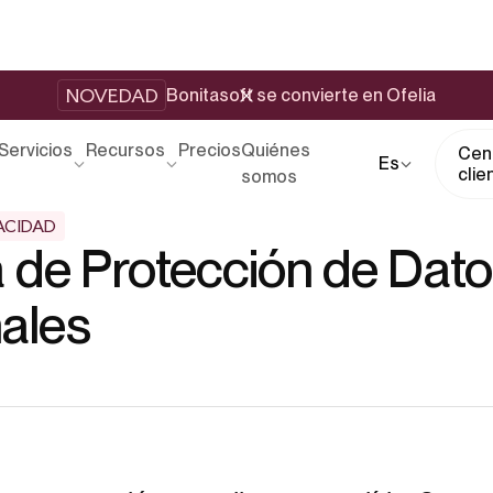
NOVEDAD
Bonitasoft se convierte en Ofelia
Servicios
Recursos
Precios
Quiénes
Cent
Es
clie
somos
VACIDAD
ca de Protección de Dat
ales