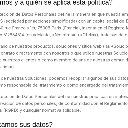
os y a quién se aplica esta política?
otección de Datos Personales define la manera en que nuestra em
AS (sociedad por acciones simplificada) con un capital social de 
60 rue François 1er, 75008 París (Francia), inscrita en el Registro 
 512854514 (en adelante, «Nosotros» u «Ofelia»), trata sus dato
uario de nuestros productos, soluciones y sitios web (las «Soluci
contrato directamente con nosotros o que utilice nuestras Soluc
 nuestros clientes o como miembro de una de nuestras comunid
arios»).
 de nuestras Soluciones, podemos recopilar algunos de sus dato
mo responsable del tratamiento o como encargado del tratamien
otección de Datos Personales define nuestras prácticas en materi
ervación de datos personales, de conformidad con el Reglamento
 (RGPD) y cualquier normativa aplicable.
atamos sus datos?