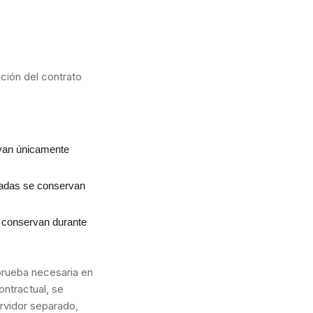
ación del contrato
rvan únicamente
uladas se conservan
e conservan durante
prueba necesaria en
ontractual, se
ervidor separado,