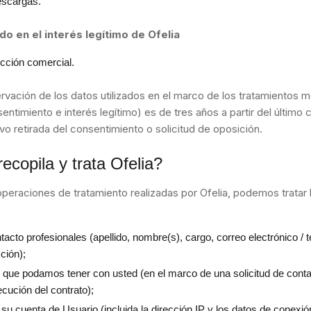
escargas.
o en el interés legítimo de Ofelia
cción comercial.
rvación de los datos utilizados en el marco de los tratamientos
ntimiento e interés legítimo) es de tres años a partir del último 
lvo retirada del consentimiento o solicitud de oposición.
ecopila y trata Ofelia?
operaciones de tratamiento realizadas por Ofelia, podemos tratar 
acto profesionales (apellido, nombre(s), cargo, correo electrónico / 
ción);
 que podamos tener con usted (en el marco de una solicitud de conta
ecución del contrato);
 su cuenta de Usuario (incluida la dirección IP y los datos de conexió