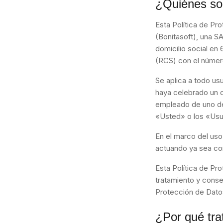
¿Quiénes som
Esta Política de Pr
(Bonitasoft), una S
domicilio social en 
(RCS) con el número
Se aplica a todo us
haya celebrado un 
empleado de uno de
«Usted» o los «Usu
En el marco del uso
actuando ya sea co
Esta Política de Pr
tratamiento y cons
Protección de Datos
¿Por qué tr