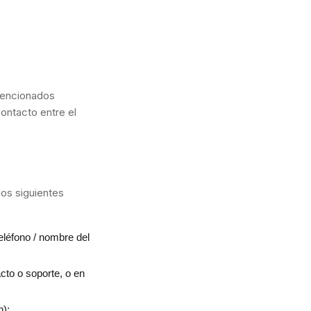
 mencionados
contacto entre el
los siguientes
teléfono / nombre del
cto o soporte, o en
n);