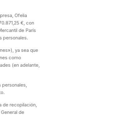
presa, Ofelia
170.871,25 €, con
Mercantil de París
s personales.
ones»), ya sea que
iones como
ades (en adelante,
s personales,
to.
a de recopilación,
 General de