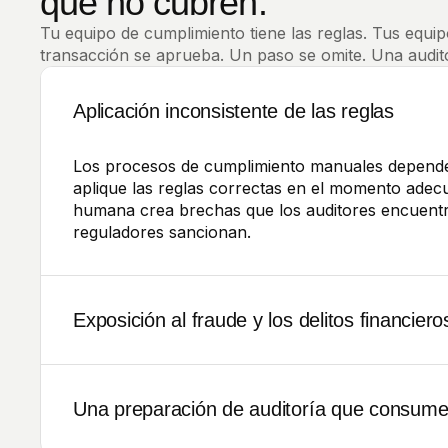
que no cubren.
Tu equipo de cumplimiento tiene las reglas. Tus equ
transacción se aprueba. Un paso se omite. Una audito
Aplicación inconsistente de las reglas
Los procesos de cumplimiento manuales depend
aplique las reglas correctas en el momento adecu
humana crea brechas que los auditores encuent
reguladores sancionan.
Exposición al fraude y los delitos financiero
La detección tardía de actividades sospechosas a
vigilancia continua y alertas automatizadas, las
Una preparación de auditoría que consum
cuando el daño ya está hecho.