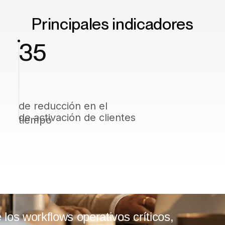
Principales indicadores
35
de reducción en el
de activación de clientes
tiempo
los workflows operativos críticos,