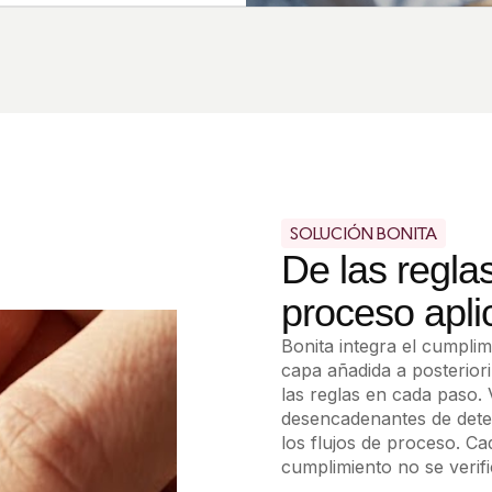
 en sistemas
nera una presión intensa
SOLUCIÓN BONITA
De las regla
proceso apli
Bonita integra el cumpli
capa añadida a posterior
las reglas en cada paso. 
desencadenantes de detec
los flujos de proceso. Ca
cumplimiento no se verif