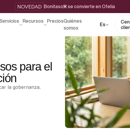
NOVEDAD
Bonitasoft se convierte en Ofelia
Servicios
Recursos
Precios
Quiénes
Cent
Es
clie
somos
sos para el
ción
icar la gobernanza.