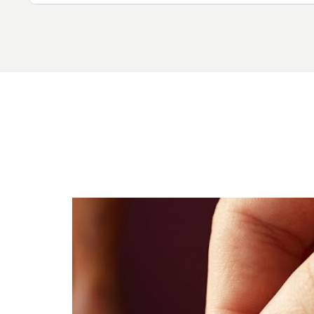
La recopilación manual de datos de cumplimiento
desconectados es lenta, propensa a errores y ge
durante las revisiones regulatorias.