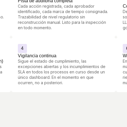
Pista de auditoría completa
Cada acción registrada, cada aprobador
Co
identificado, cada marca de tiempo consignada.
De
so.
Trazabilidad de nivel regulatorio sin
so
reconstrucción manual. Listo para la inspección
LL
en todo momento.
go
4
Vigilancia continua
W
n)
Sigue el estado de cumplimiento, las
En
s
excepciones abiertas y los incumplimientos de
ma
ma
SLA en todos los procesos en curso desde un
cu
único dashboard. En el momento en que
ri
ocurren, no a posteriori.
ma