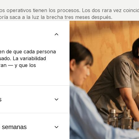
ipos operativos tienen los procesos. Los dos rara vez coi
ría saca a la luz la brecha tres meses después.
en de que cada persona
ado. La variabilidad
ran — y que los
s
umenta la exposición. Sin
 amenazas aparecen
e semanas