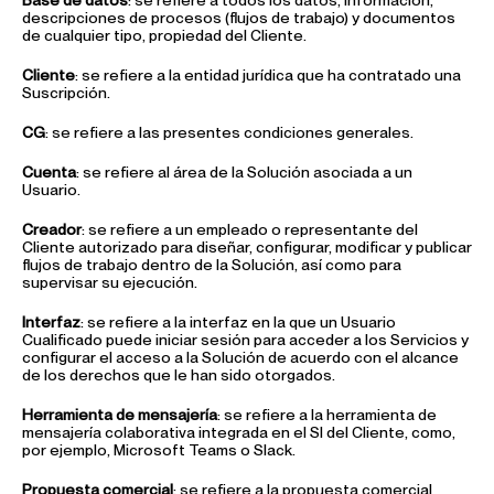
Base de datos
: se refiere a todos los datos, información,
descripciones de procesos (flujos de trabajo) y documentos
de cualquier tipo, propiedad del Cliente.
Cliente
: se refiere a la entidad jurídica que ha contratado una
Suscripción.
CG
: se refiere a las presentes condiciones generales.
Cuenta
: se refiere al área de la Solución asociada a un
Usuario.
Creador
: se refiere a un empleado o representante del
Cliente autorizado para diseñar, configurar, modificar y publicar
flujos de trabajo dentro de la Solución, así como para
supervisar su ejecución.
Interfaz
: se refiere a la interfaz en la que un Usuario
Cualificado puede iniciar sesión para acceder a los Servicios y
configurar el acceso a la Solución de acuerdo con el alcance
de los derechos que le han sido otorgados.
Herramienta de mensajería
: se refiere a la herramienta de
mensajería colaborativa integrada en el SI del Cliente, como,
por ejemplo, Microsoft Teams o Slack.
Propuesta comercial
: se refiere a la propuesta comercial