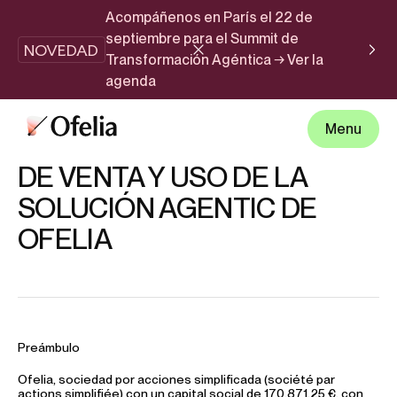
Acompáñenos en París el 22 de
septiembre para el Summit de
NOVEDAD
Transformación Agéntica → Ver la
agenda
July 29, 2026
LAST UPDATED
Menu
CONDICIONES GENERALES
DE VENTA Y USO DE LA
SOLUCIÓN AGENTIC DE
OFELIA
Preámbulo
Ofelia, sociedad por acciones simplificada (société par
actions simplifiée) con un capital social de 170.871,25 €, con