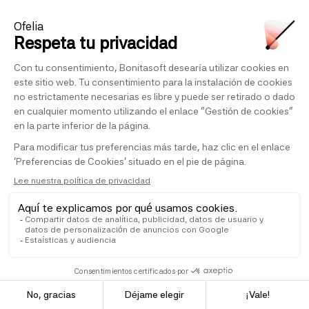
14. Compromisos relacionados con el uso de una solución de
IA
En cualquier caso, Ofelia se compromete a utilizar todos los
medios para garantizar que la Solución:
excluya cualquier práctica prohibida según lo
definido por el Reglamento (UE) 2024/1689 por el
que se establecen normas armonizadas en materia
de inteligencia artificial (la "Ley de IA") y por la
normativa aplicable a la IA (en adelante,
conjuntamente, la "Normativa de IA");
cumpla, desde su diseño y durante toda la vigencia
de la Suscripción, con la Normativa de IA;
esté sujeta a supervisión humana, permitiendo en
particular que la Solución sea suspendida en
cualquier momento si fuera necesario;
respete la privacidad y la no discriminación. En
particular, Ofelia garantiza que ha implementado